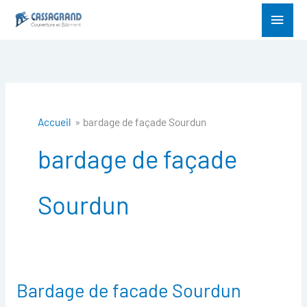
Aller
Menu
au
princ
contenu
Accueil
bardage de façade Sourdun
bardage de façade
Sourdun
Bardage de facade Sourdun
Bardage
de