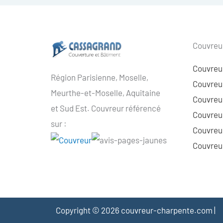
Couvreur
Couvreu
Région Parisienne, Moselle,
Couvreur
Meurthe-et-Moselle, Aquitaine
Couvreur
et Sud Est. Couvreur référencé
Couvreur
sur :
Couvreu
Couvreur
Copyright © 2026 couvreur-charpente.com |