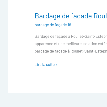
Bardage de facade Rou
Bardage
de
bardage de façade 16
facade
Bardage de façade à Roullet-Saint-Estephe
Roullet-
apparence et une meilleure isolation exté
Saint-
bardage de façade à Roullet-Saint-Esteph
Estephe
Lire la suite »