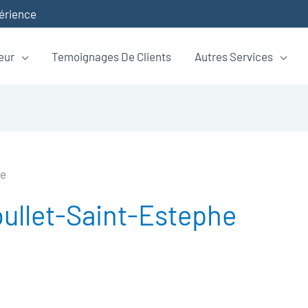
périence
eur
Temoignages De Clients
Autres Services
he
ullet-Saint-Estephe