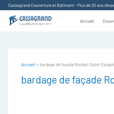
Aller
Cassagrand Couverture et Bâtiment - Plus de 20 ans d’ex
au
contenu
Accueil
Couvr
Accueil
bardage de façade Roullet-Saint-Estep
bardage de façade Ro