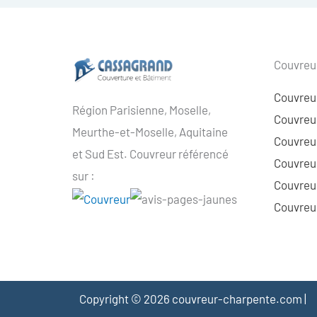
Couvreur
Couvreu
Région Parisienne, Moselle,
Couvreur
Meurthe-et-Moselle, Aquitaine
Couvreur
et Sud Est. Couvreur référencé
Couvreur
sur :
Couvreu
Couvreur
Copyright © 2026 couvreur-charpente.com |