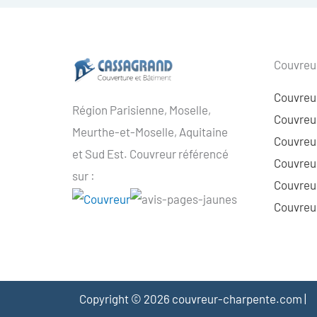
Couvreur
Couvreu
Région Parisienne, Moselle,
Couvreur
Meurthe-et-Moselle, Aquitaine
Couvreur
et Sud Est. Couvreur référencé
Couvreur
sur :
Couvreu
Couvreur
Copyright © 2026 couvreur-charpente.com |