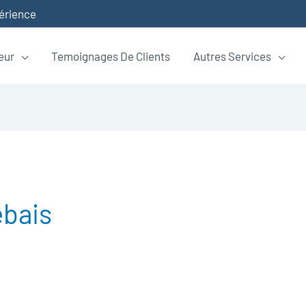
périence
eur
Temoignages De Clients
Autres Services
ebais