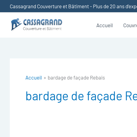
Aller
Cassagrand Couverture et Bâtiment - Plus de 20 ans d’ex
au
contenu
Accueil
Couvr
Accueil
bardage de façade Rebais
bardage de façade R