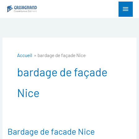
Aller
Menu
au
princ
contenu
Accueil
bardage de façade Nice
bardage de façade
Nice
Bardage de facade Nice
Bardage
de