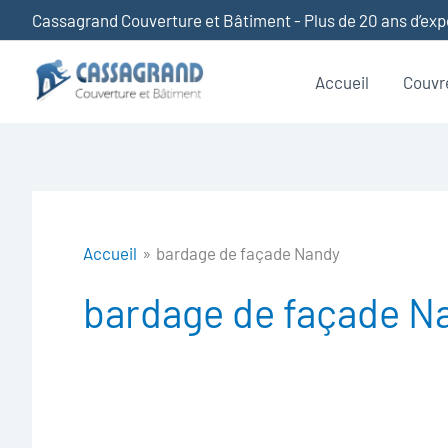
Aller
Cassagrand Couverture et Bâtiment - Plus de 20 ans d’ex
au
contenu
Accueil
Couvr
Accueil
bardage de façade Nandy
bardage de façade N