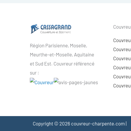
Couvreur
Couvreu
Région Parisienne, Moselle,
Couvreur
Meurthe-et-Moselle, Aquitaine
Couvreur
et Sud Est. Couvreur référencé
Couvreur
sur :
Couvreu
Couvreur
Copyright © 2026 couvreur-charpente.com |