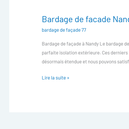
Bardage de facade Nan
Bardage
de
bardage de façade 77
facade
Bardage de façade à Nandy Le bardage de f
Nandy
parfaite isolation extérieure. Ces dernie
désormais étendue et nous pouvons satisfa
Lire la suite »