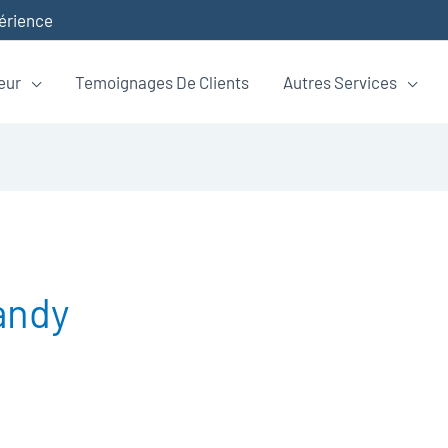
périence
eur
Temoignages De Clients
Autres Services
andy