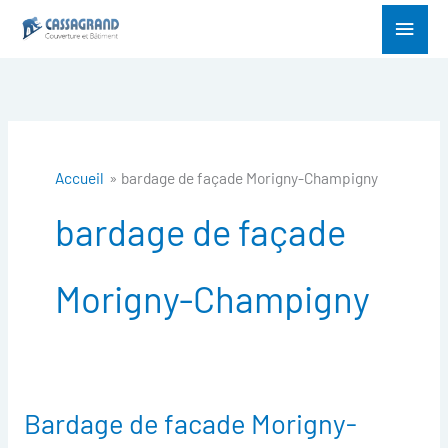
Aller
Menu
au
princ
contenu
Accueil
bardage de façade Morigny-Champigny
bardage de façade
Morigny-Champigny
Bardage de facade Morigny-
Bardage
de