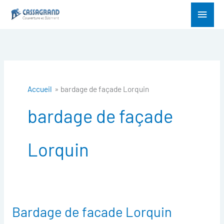
Aller
Menu
au
princ
contenu
Accueil
bardage de façade Lorquin
bardage de façade
Lorquin
Bardage de facade Lorquin
Bardage
de