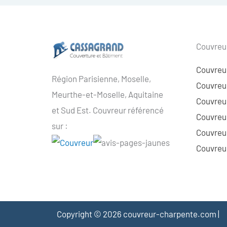
Couvreur
Couvreu
Région Parisienne, Moselle,
Couvreur
Meurthe-et-Moselle, Aquitaine
Couvreur
et Sud Est. Couvreur référencé
Couvreur
sur :
Couvreu
Couvreur
Copyright © 2026 couvreur-charpente.com |