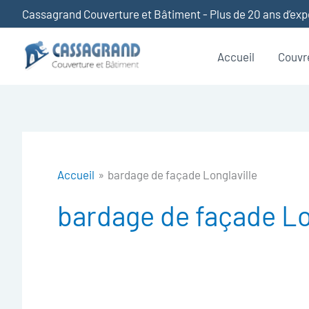
Aller
Cassagrand Couverture et Bâtiment - Plus de 20 ans d’ex
au
contenu
Accueil
Couvr
Accueil
bardage de façade Longlaville
bardage de façade Lo