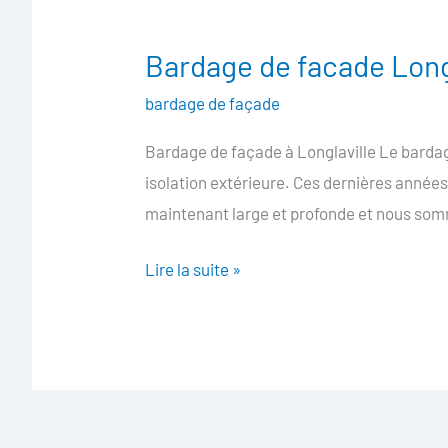
Bardage de facade Long
Bardage
de
bardage de façade
facade
Bardage de façade à Longlaville Le bardag
Longlaville
isolation extérieure. Ces dernières années
maintenant large et profonde et nous som
Lire la suite »