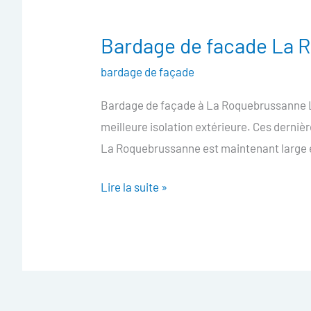
Bardage de facade La 
Bardage
de
bardage de façade
facade
Bardage de façade à La Roquebrussanne Le
La
meilleure isolation extérieure. Ces derniè
Roquebrussanne
La Roquebrussanne est maintenant large e
Lire la suite »