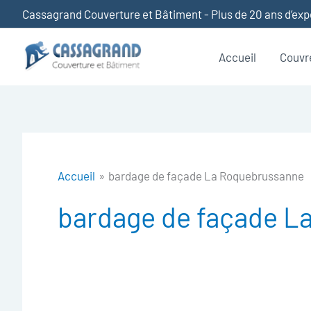
Aller
Cassagrand Couverture et Bâtiment - Plus de 20 ans d’ex
au
contenu
Accueil
Couvr
Accueil
bardage de façade La Roquebrussanne
bardage de façade L