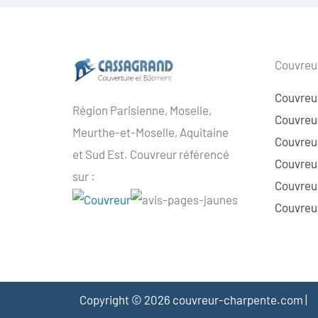
Couvreur
Couvreu
Région Parisienne, Moselle,
Couvreur
Meurthe-et-Moselle, Aquitaine
Couvreur
et Sud Est. Couvreur référencé
Couvreur
sur :
Couvreu
Couvreur
Copyright © 2026 couvreur-charpente.com |