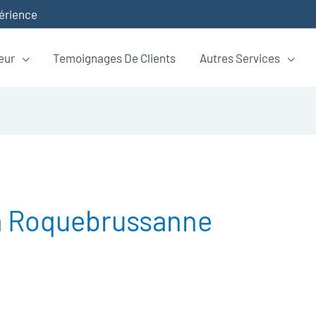
périence
eur
Temoignages De Clients
Autres Services
a Roquebrussanne