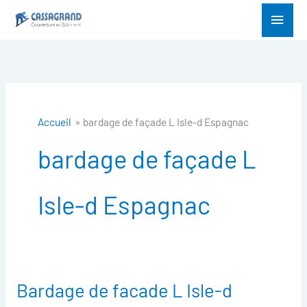
Aller
Menu
au
princ
contenu
Accueil
bardage de façade L Isle-d Espagnac
bardage de façade L
Isle-d Espagnac
Bardage de facade L Isle-d
Bardage
de