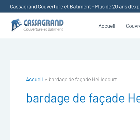
Aller
Cassagrand Couverture et Bâtiment - Plus de 20 ans d’ex
au
contenu
Accueil
Couvr
Accueil
bardage de façade Heillecourt
bardage de façade He