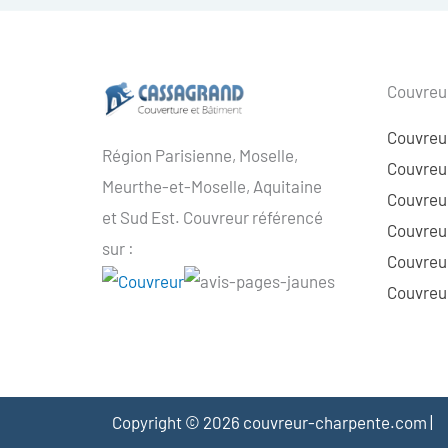
Couvreur
Couvreu
Région Parisienne, Moselle,
Couvreur
Meurthe-et-Moselle, Aquitaine
Couvreur
et Sud Est. Couvreur référencé
Couvreur
sur :
Couvreu
Couvreur
Copyright © 2026 couvreur-charpente.com |