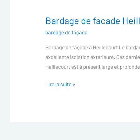
Bardage de facade Heil
Bardage
de
bardage de façade
facade
Bardage de façade à Heillecourt Le bardag
Heillecourt
excellente isolation extérieure. Ces derni
Heillecourt est à présent large et profonde 
Lire la suite »