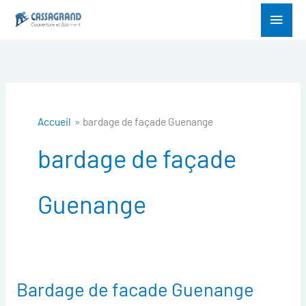
Aller
Menu
au
princ
contenu
Accueil
bardage de façade Guenange
bardage de façade
Guenange
Bardage de facade Guenange
Bardage
de