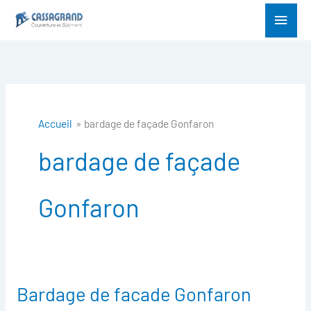
Aller
Menu
au
princ
contenu
Accueil
bardage de façade Gonfaron
bardage de façade
Gonfaron
Bardage de facade Gonfaron
Bardage
de