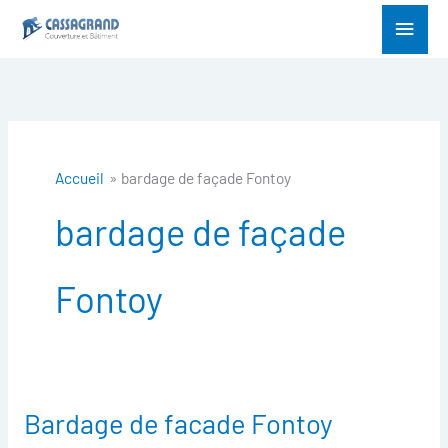
Aller
Menu
au
princ
contenu
Accueil
bardage de façade Fontoy
bardage de façade
Fontoy
Bardage de facade Fontoy
Bardage
de