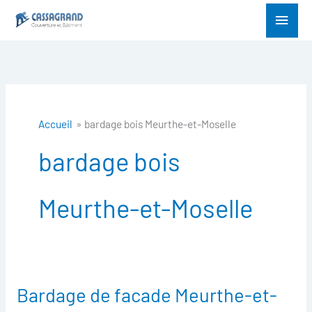
Aller
Menu
au
princ
contenu
Accueil
bardage bois Meurthe-et-Moselle
bardage bois
Meurthe-et-Moselle
Bardage de facade Meurthe-et-
Bardage
de