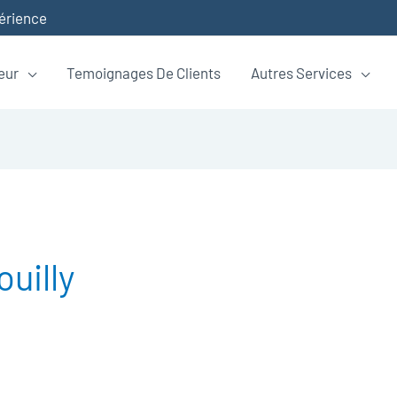
périence
eur
Temoignages De Clients
Autres Services
uilly