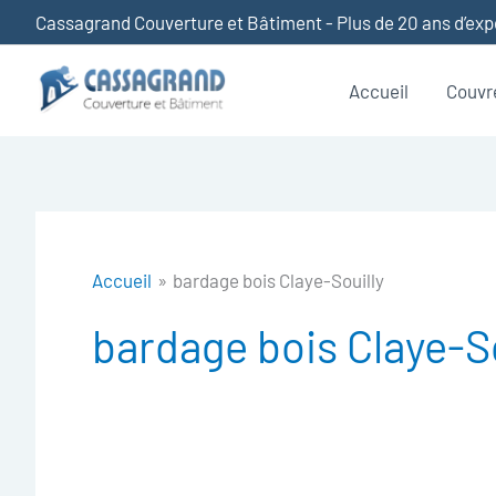
Aller
Cassagrand Couverture et Bâtiment - Plus de 20 ans d’ex
au
contenu
Accueil
Couvr
Accueil
bardage bois Claye-Souilly
bardage bois Claye-So