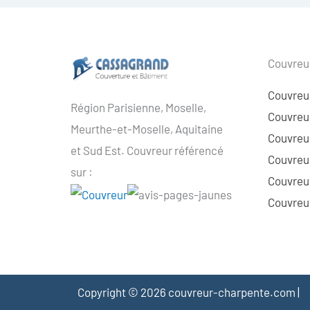
Couvreur
Couvreu
Région Parisienne, Moselle,
Couvreur
Meurthe-et-Moselle, Aquitaine
Couvreur
et Sud Est. Couvreur référencé
Couvreur
sur :
Couvreu
Couvreur
Copyright © 2026 couvreur-charpente.com |