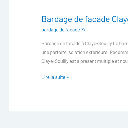
Bardage de facade Clay
Bardage
de
bardage de façade 77
facade
Bardage de façade à Claye-Souilly Le bard
Claye-
une parfaite isolation extérieure. Récem
Souilly
Claye-Souilly est à présent multiple et 
Lire la suite »