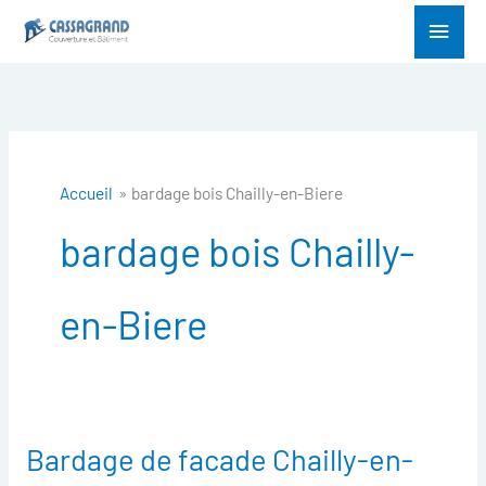
Aller
Menu
au
princ
contenu
Accueil
bardage bois Chailly-en-Biere
bardage bois Chailly-
en-Biere
Bardage de facade Chailly-en-
Bardage
de