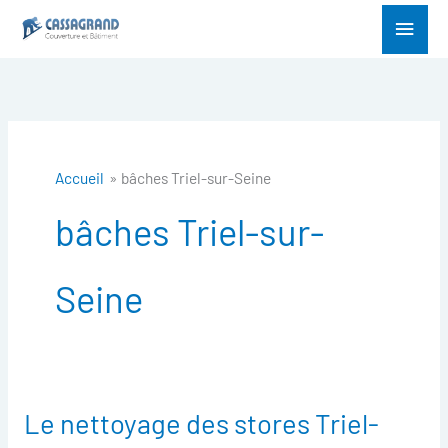
Aller
Menu
au
princ
contenu
Accueil
bâches Triel-sur-Seine
bâches Triel-sur-
Seine
Le nettoyage des stores Triel-
Le
nettoyage