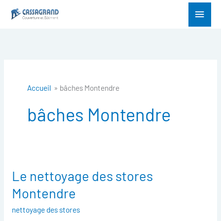
Aller
Menu
au
princ
contenu
Accueil
bâches Montendre
bâches Montendre
Le nettoyage des stores
Le
nettoyage
Montendre
des
nettoyage des stores
stores