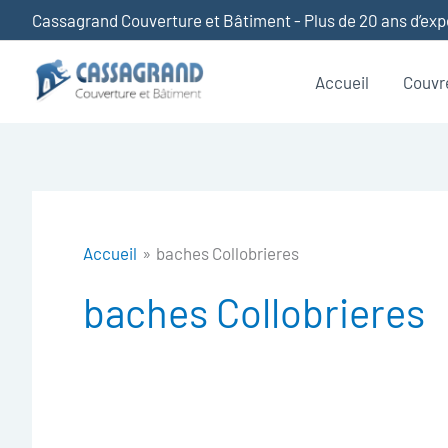
Aller
Cassagrand Couverture et Bâtiment - Plus de 20 ans d’ex
au
contenu
Accueil
Couvr
Accueil
baches Collobrieres
baches Collobrieres