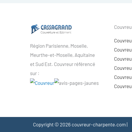
Couvreur
Couvreu
Région Parisienne, Moselle,
Couvreur
Meurthe-et-Moselle, Aquitaine
Couvreur
et Sud Est. Couvreur référencé
Couvreur
sur :
Couvreu
Couvreur
Copyright © 2026 couvreur-charpente.com |