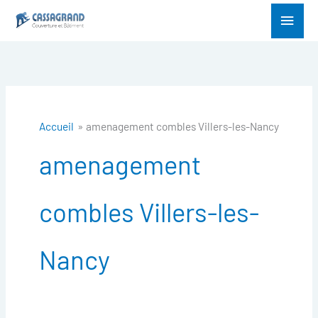
Aller
Menu
au
princ
contenu
Accueil
amenagement combles Villers-les-Nancy
amenagement
combles Villers-les-
Nancy