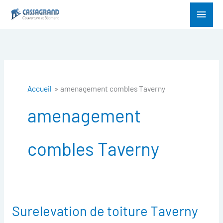
Aller
Menu
au
princ
contenu
Accueil
amenagement combles Taverny
amenagement
combles Taverny
Surelevation de toiture Taverny
Surelevation
de