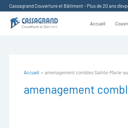
Aller
Cassagrand Couverture et Bâtiment - Plus de 20 ans d’ex
au
contenu
Accueil
Couvr
Accueil
amenagement combles Sainte-Marie-a
amenagement comble