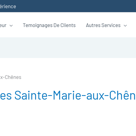
périence
eur
Temoignages De Clients
Autres Services
ux-Chênes
s Sainte-Marie-aux-Chê