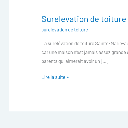
Surelevation de toitur
Surelevation
de
surelevation de toiture
toiture
La surélévation de toiture Sainte-Marie-au
Sainte-
car une maison n’est jamais assez grande et
Marie-
parents qui aimerait avoir un […]
aux-
Chênes
Lire la suite »