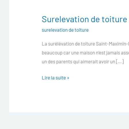
Surelevation de toitur
Surelevation
de
surelevation de toiture
toiture
La surélévation de toiture Saint-Maximin-l
Saint-
beaucoup car une maison n’est jamais assez 
Maximin-
un des parents qui aimerait avoir un […]
la-
Sainte-
Lire la suite »
Baume