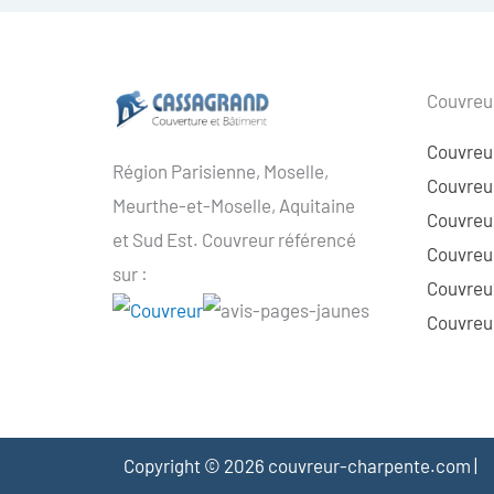
Couvreur
Couvreu
Région Parisienne, Moselle,
Couvreur
Meurthe-et-Moselle, Aquitaine
Couvreur
et Sud Est. Couvreur référencé
Couvreur
sur :
Couvreu
Couvreur
Copyright © 2026 couvreur-charpente.com |