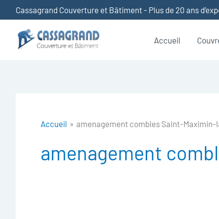
Aller
Cassagrand Couverture et Bâtiment - Plus de 20 ans d’ex
au
contenu
Accueil
Couvr
Accueil
amenagement combles Saint-Maximin-
amenagement comble