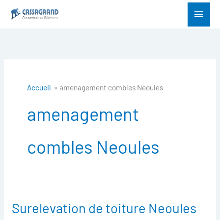
Aller
Menu
au
princ
contenu
Accueil
amenagement combles Neoules
amenagement
combles Neoules
Surelevation de toiture Neoules
Surelevation
de