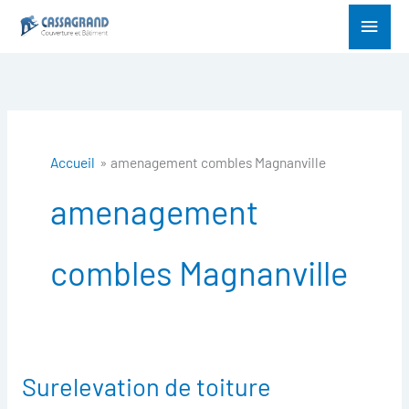
Aller
Menu
au
princ
contenu
Accueil
amenagement combles Magnanville
amenagement
combles Magnanville
Surelevation de toiture
Surelevation
de