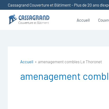
Aller
Cassagrand Couverture et Bâtiment - Plus de 20 ans d’ex
au
contenu
Accueil
Couvr
Accueil
amenagement combles Le Thoronet
amenagement comble