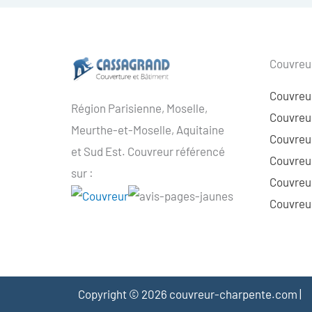
Couvreur
Couvreu
Région Parisienne, Moselle,
Couvreur
Meurthe-et-Moselle, Aquitaine
Couvreur
et Sud Est. Couvreur référencé
Couvreur
sur :
Couvreu
Couvreur
Copyright © 2026 couvreur-charpente.com |