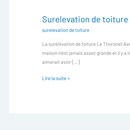
Surelevation de toitur
Surelevation
de
surelevation de toiture
toiture
La surélévation de toiture Le Thoronet Ave
Le
maison n’est jamais assez grande et il y a 
Thoronet
aimerait avoir […]
Lire la suite »