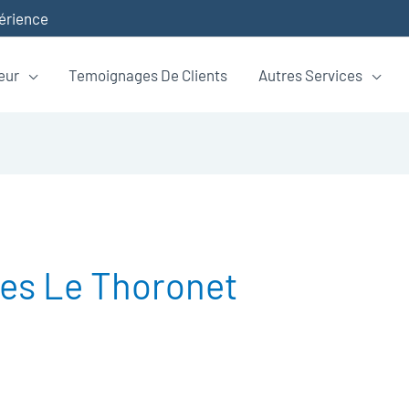
périence
eur
Temoignages De Clients
Autres Services
s Le Thoronet