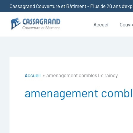
Aller
Cassagrand Couverture et Bâtiment - Plus de 20 ans d’ex
au
contenu
Accueil
Couvr
Accueil
amenagement combles Le raincy
amenagement comble