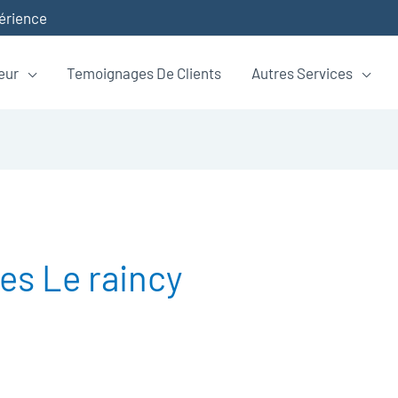
périence
eur
Temoignages De Clients
Autres Services
s Le raincy