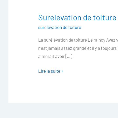
Surelevation de toiture
Surelevation
de
surelevation de toiture
toiture
La surélévation de toiture Le raincy Avez 
Le
n’est jamais assez grande et il y a toujours
raincy
aimerait avoir […]
Lire la suite »