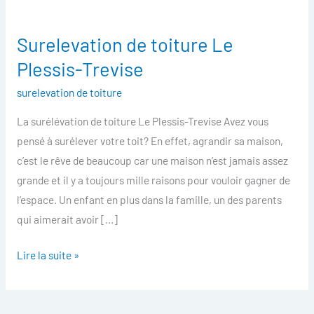
Surelevation de toiture Le
Surelevation
de
Plessis-Trevise
toiture
surelevation de toiture
Le
Plessis-
La surélévation de toiture Le Plessis-Trevise Avez vous
Trevise
pensé à surélever votre toit? En effet, agrandir sa maison,
c’est le rêve de beaucoup car une maison n’est jamais assez
grande et il y a toujours mille raisons pour vouloir gagner de
l’espace. Un enfant en plus dans la famille, un des parents
qui aimerait avoir […]
Lire la suite »