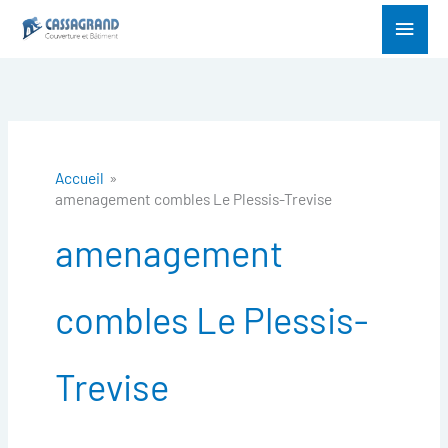
Aller
Menu
au
princ
contenu
Accueil
amenagement combles Le Plessis-Trevise
amenagement
combles Le Plessis-
Trevise