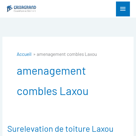
Aller
Menu
au
princ
contenu
Accueil
amenagement combles Laxou
amenagement
combles Laxou
Surelevation de toiture Laxou
Surelevation
de