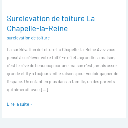
Surelevation de toiture La
Surelevation
de
Chapelle-la-Reine
toiture
surelevation de toiture
La
Chapelle-
La surélévation de toiture La Chapelle-la-Reine Avez vous
la-
pensé à surélever votre toit? En effet, agrandir sa maison,
Reine
c’est le rêve de beaucoup car une maison n’est jamais assez
grande et il y a toujours mille raisons pour vouloir gagner de
l’espace. Un enfant en plus dans la famille, un des parents
qui aimerait avoir […]
Lire la suite »