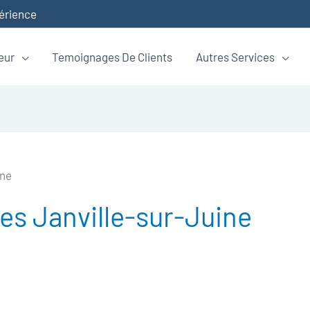
périence
eur
Temoignages De Clients
Autres Services
ine
 Janville-sur-Juine