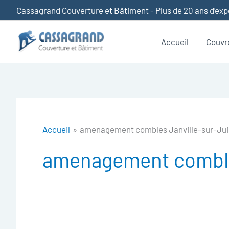
Aller
Cassagrand Couverture et Bâtiment - Plus de 20 ans d’ex
au
contenu
Accueil
Couvr
Accueil
amenagement combles Janville-sur-Ju
amenagement combles