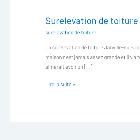
Surelevation de toiture
Surelevation
de
surelevation de toiture
toiture
La surélévation de toiture Janville-sur-Ju
Janville-
maison n’est jamais assez grande et il y a 
sur-
aimerait avoir un […]
Juine
Lire la suite »