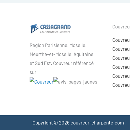
Couvreur
Couvreu
Région Parisienne, Moselle,
Couvreur
Meurthe-et-Moselle, Aquitaine
Couvreur
et Sud Est. Couvreur référencé
Couvreur
sur :
Couvreu
Couvreur
Copyright © 2026 couvreur-charpente.com |