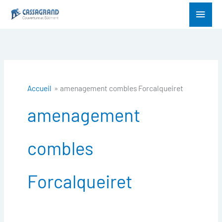
Aller
Menu
au
princ
contenu
Accueil
amenagement combles Forcalqueiret
amenagement
combles
Forcalqueiret