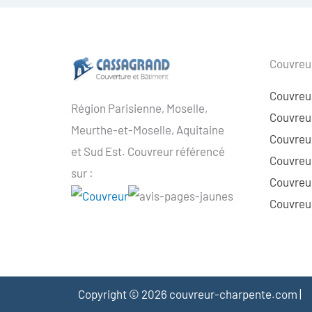
Couvreur
Couvreu
Région Parisienne, Moselle,
Couvreur
Meurthe-et-Moselle, Aquitaine
Couvreur
et Sud Est. Couvreur référencé
Couvreur
sur :
Couvreu
Couvreur
Copyright © 2026 couvreur-charpente.com |