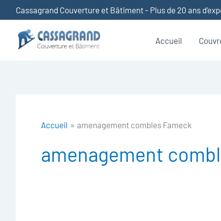
Aller
Cassagrand Couverture et Bâtiment - Plus de 20 ans d’ex
au
contenu
Accueil
Couvr
Accueil
amenagement combles Fameck
amenagement combl