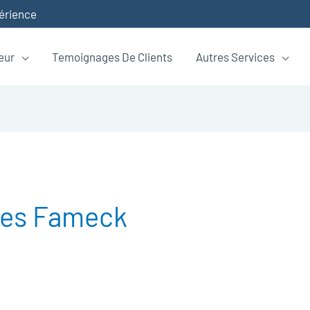
périence
eur
Temoignages De Clients
Autres Services
es Fameck