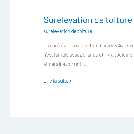
Surelevation de toitur
Surelevation
de
surelevation de toiture
toiture
La surélévation de toiture Fameck Avez vou
Fameck
n’est jamais assez grande et il y a toujours
aimerait avoir un […]
Lire la suite »