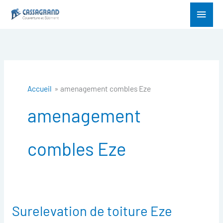
Aller
Menu
au
princ
contenu
Accueil
amenagement combles Eze
amenagement
combles Eze
Surelevation de toiture Eze
Surelevation
de