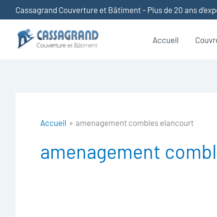
Aller
Cassagrand Couverture et Bâtiment - Plus de 20 ans d’ex
au
contenu
Accueil
Couvr
Accueil
amenagement combles elancourt
amenagement comble