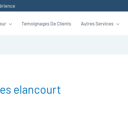
périence
eur
Temoignages De Clients
Autres Services
s elancourt