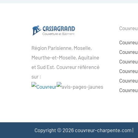
Couvreur
Couvreu
Région Parisienne, Moselle,
Couvreur
Meurthe-et-Moselle, Aquitaine
Couvreur
et Sud Est. Couvreur référencé
Couvreur
sur :
Couvreu
Couvreur
Copyright © 2026 couvreur-charpente.com |