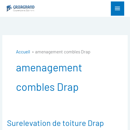
Aller
Menu
au
princ
contenu
Accueil
amenagement combles Drap
amenagement
combles Drap
Surelevation de toiture Drap
Surelevation
de