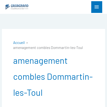
Aller
Menu
au
princ
contenu
Accueil
amenagement combles Dommartin-les-Toul
amenagement
combles Dommartin-
les-Toul