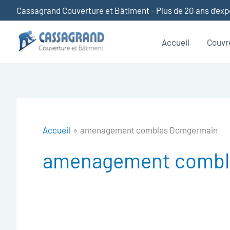
Aller
Cassagrand Couverture et Bâtiment - Plus de 20 ans d’ex
au
contenu
Accueil
Couvr
Accueil
amenagement combles Domgermain
amenagement combl