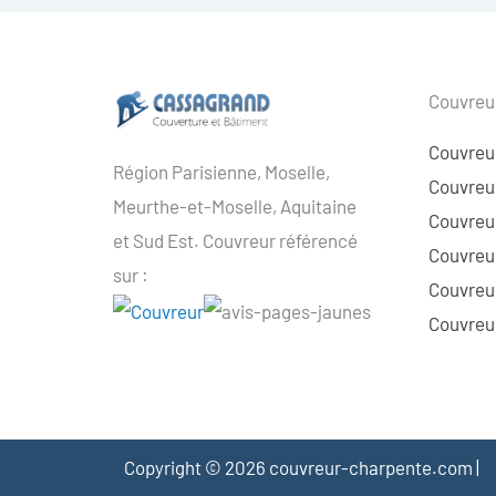
Couvreur
Couvreu
Région Parisienne, Moselle,
Couvreur
Meurthe-et-Moselle, Aquitaine
Couvreur
et Sud Est. Couvreur référencé
Couvreur
sur :
Couvreu
Couvreur
Copyright © 2026 couvreur-charpente.com |