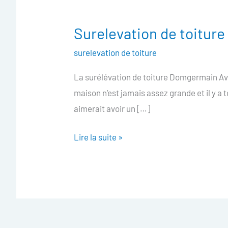
Surelevation de toitu
Surelevation
de
surelevation de toiture
toiture
La surélévation de toiture Domgermain Avez
Domgermain
maison n’est jamais assez grande et il y a 
aimerait avoir un […]
Lire la suite »