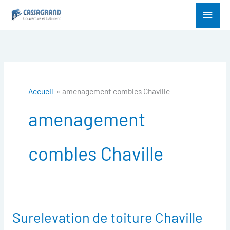
Aller
Menu
au
princ
contenu
Accueil
amenagement combles Chaville
amenagement
combles Chaville
Surelevation de toiture Chaville
Surelevation
de