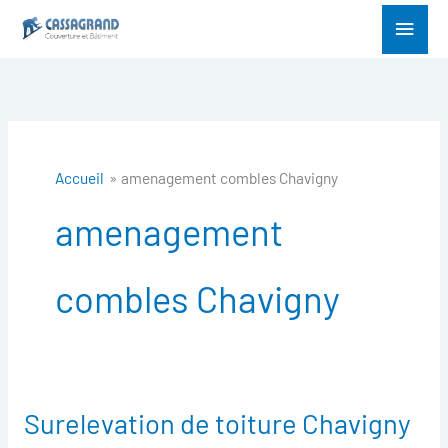
Aller
Menu
au
princ
contenu
Accueil
amenagement combles Chavigny
amenagement
combles Chavigny
Surelevation de toiture Chavigny
Surelevation
de