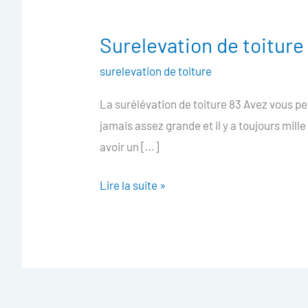
Surelevation de toiture
Surelevation
de
surelevation de toiture
toiture
La surélévation de toiture 83 Avez vous pe
83
jamais assez grande et il y a toujours mill
avoir un […]
Lire la suite »