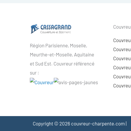
Couvreur
Couvreu
Région Parisienne, Moselle,
Couvreur
Meurthe-et-Moselle, Aquitaine
Couvreur
et Sud Est. Couvreur référencé
Couvreur
sur :
Couvreu
Couvreur
Copyright © 2026 couvreur-charpente.com |