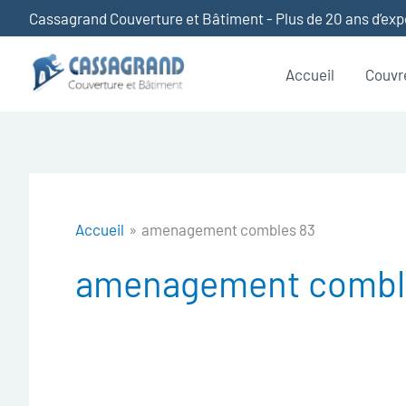
Aller
Cassagrand Couverture et Bâtiment - Plus de 20 ans d’ex
au
contenu
Accueil
Couvr
Accueil
amenagement combles 83
amenagement combl