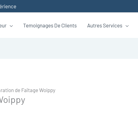
périence
eur
Temoignages De Clients
Autres Services
ration de Faîtage Woippy
Woippy