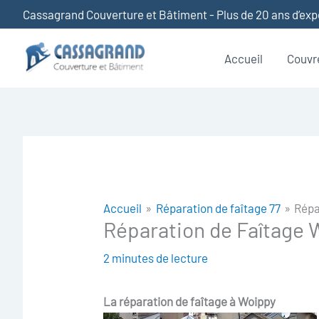
Aller
Cassagrand Couverture et Bâtiment - Plus de 20 ans d’ex
au
contenu
Accueil
Couvr
Accueil
Réparation de faîtage 77
Répa
Réparation de Faîtage 
2 minutes de lecture
La réparation de faîtage à Woippy